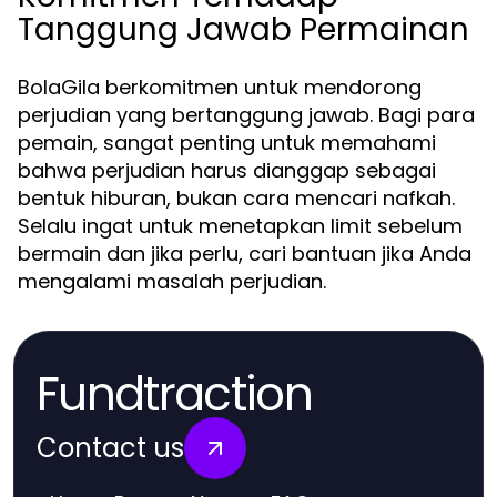
Tanggung Jawab Permainan
BolaGila berkomitmen untuk mendorong
perjudian yang bertanggung jawab. Bagi para
pemain, sangat penting untuk memahami
bahwa perjudian harus dianggap sebagai
bentuk hiburan, bukan cara mencari nafkah.
Selalu ingat untuk menetapkan limit sebelum
bermain dan jika perlu, cari bantuan jika Anda
mengalami masalah perjudian.
Fundtraction
Contact us