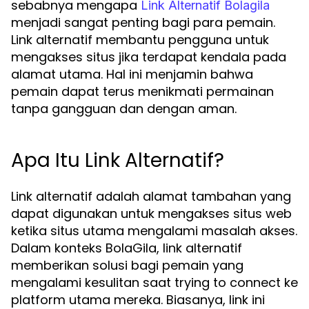
sebabnya mengapa
Link Alternatif Bolagila
menjadi sangat penting bagi para pemain.
Link alternatif membantu pengguna untuk
mengakses situs jika terdapat kendala pada
alamat utama. Hal ini menjamin bahwa
pemain dapat terus menikmati permainan
tanpa gangguan dan dengan aman.
Apa Itu Link Alternatif?
Link alternatif adalah alamat tambahan yang
dapat digunakan untuk mengakses situs web
ketika situs utama mengalami masalah akses.
Dalam konteks BolaGila, link alternatif
memberikan solusi bagi pemain yang
mengalami kesulitan saat trying to connect ke
platform utama mereka. Biasanya, link ini