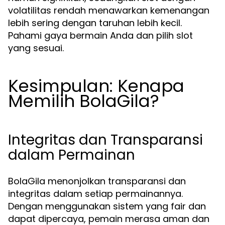
volatilitas rendah menawarkan kemenangan
lebih sering dengan taruhan lebih kecil.
Pahami gaya bermain Anda dan pilih slot
yang sesuai.
Kesimpulan: Kenapa
Memilih BolaGila?
Integritas dan Transparansi
dalam Permainan
BolaGila menonjolkan transparansi dan
integritas dalam setiap permainannya.
Dengan menggunakan sistem yang fair dan
dapat dipercaya, pemain merasa aman dan