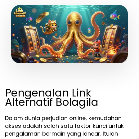
Pengenalan Link
Alternatif Bolagila
Dalam dunia perjudian online, kemudahan
akses adalah salah satu faktor kunci untuk
pengalaman bermain yang lancar. Itulah