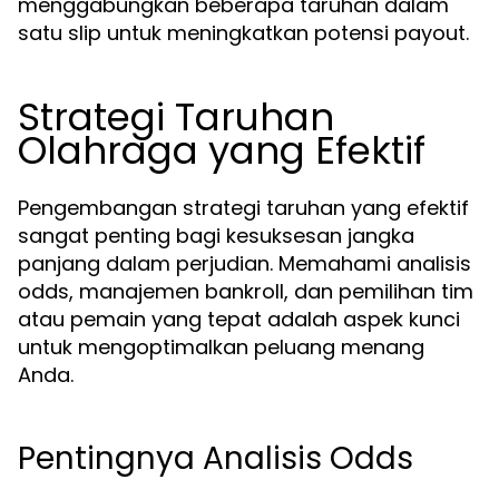
menggabungkan beberapa taruhan dalam
satu slip untuk meningkatkan potensi payout.
Strategi Taruhan
Olahraga yang Efektif
Pengembangan strategi taruhan yang efektif
sangat penting bagi kesuksesan jangka
panjang dalam perjudian. Memahami analisis
odds, manajemen bankroll, dan pemilihan tim
atau pemain yang tepat adalah aspek kunci
untuk mengoptimalkan peluang menang
Anda.
Pentingnya Analisis Odds