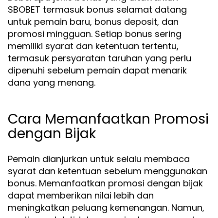
SBOBET termasuk bonus selamat datang
untuk pemain baru, bonus deposit, dan
promosi mingguan. Setiap bonus sering
memiliki syarat dan ketentuan tertentu,
termasuk persyaratan taruhan yang perlu
dipenuhi sebelum pemain dapat menarik
dana yang menang.
Cara Memanfaatkan Promosi
dengan Bijak
Pemain dianjurkan untuk selalu membaca
syarat dan ketentuan sebelum menggunakan
bonus. Memanfaatkan promosi dengan bijak
dapat memberikan nilai lebih dan
meningkatkan peluang kemenangan. Namun,