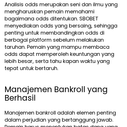
Analisis odds merupakan seni dan ilmu yang
mengharuskan pemain memahami
bagaimana odds ditentukan. SBOBET
menyediakan odds yang bersaing, sehingga
penting untuk membandingkan odds di
berbagai platform sebelum melakukan
taruhan. Pemain yang mampu membaca
odds dapat memperoleh keuntungan yang
lebih besar, serta tahu kapan waktu yang
tepat untuk bertaruh.
Manajemen Bankroll yang
Berhasil
Manajemen bankroll adalah elemen penting
dalam perjudian yang bertanggung jawab.
Pemain harus menentukan batas dana yang