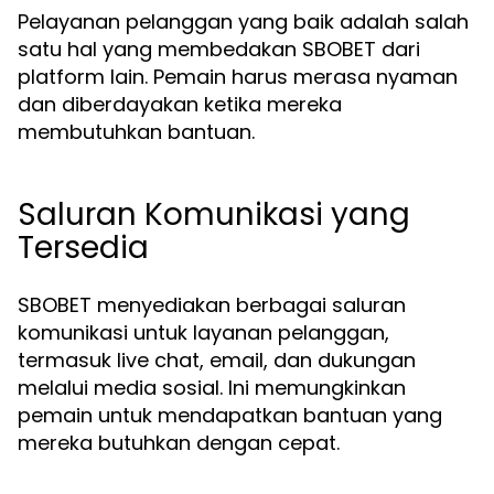
Pelayanan pelanggan yang baik adalah salah
satu hal yang membedakan SBOBET dari
platform lain. Pemain harus merasa nyaman
dan diberdayakan ketika mereka
membutuhkan bantuan.
Saluran Komunikasi yang
Tersedia
SBOBET menyediakan berbagai saluran
komunikasi untuk layanan pelanggan,
termasuk live chat, email, dan dukungan
melalui media sosial. Ini memungkinkan
pemain untuk mendapatkan bantuan yang
mereka butuhkan dengan cepat.