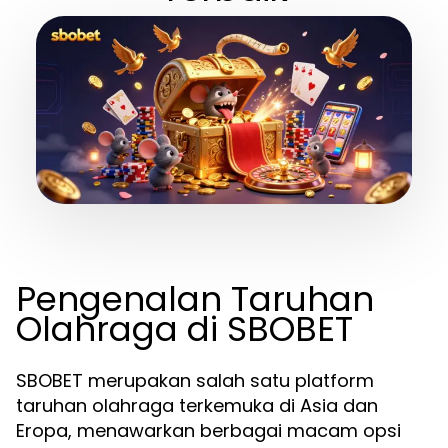
Pengenalan Taruhan
Olahraga di SBOBET
SBOBET merupakan salah satu platform
taruhan olahraga terkemuka di Asia dan
Eropa, menawarkan berbagai macam opsi