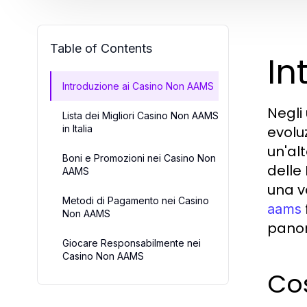
Table of Contents
In
Introduzione ai Casino Non AAMS
Negli
Lista dei Migliori Casino Non AAMS
in Italia
evolu
un'al
Boni e Promozioni nei Casino Non
delle
AAMS
una v
Metodi di Pagamento nei Casino
aams
Non AAMS
panor
Giocare Responsabilmente nei
Casino Non AAMS
Co