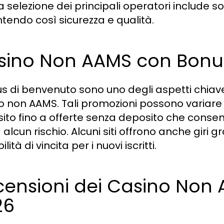
a selezione dei principali operatori include so
tendo così sicurezza e qualità.
sino Non AAMS con Bonu
us di benvenuto sono uno degli aspetti chiav
o non AAMS. Tali promozioni possono variar
ito fino a offerte senza deposito che consento
 alcun rischio. Alcuni siti offrono anche giri
ilità di vincita per i nuovi iscritti.
ensioni dei Casino Non A
26