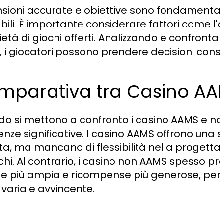
sioni accurate e obiettive sono fondamentali
bili. È importante considerare fattori come l'a
ietà di giochi offerti. Analizzando e confront
i, i giocatori possono prendere decisioni cons
mparativa tra Casino A
o si mettono a confronto i casino AAMS e
renze significative. I casino AAMS offrono una
ta, ma mancano di flessibilità nella progetta
ochi. Al contrario, i casino non AAMS spesso
he più ampia e ricompense più generose, perf
 varia e avvincente.