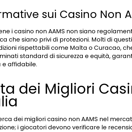
rmative sui Casino Non 
ne i casino non AAMS non siano regolamentat
ica che siano privi di protezioni. Molti di que
sdizioni rispettabili come Malta o Curacao, c
minati standard di sicurezza e equità, garan
 e affidabile.
sta dei Migliori Ca
alia
cerca dei migliori casino non AAMS nel merc
ione; i giocatori devono verificare le recension