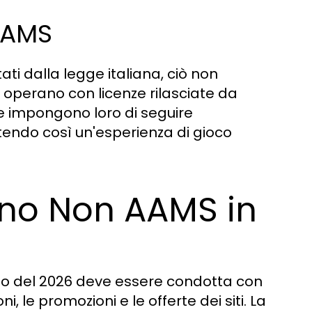
AAMS
i dalla legge italiana, ciò non
sti operano con licenze rilasciate da
he impongono loro di seguire
tendo così un'esperienza di gioco
sino Non AAMS in
ato del 2026 deve essere condotta con
i, le promozioni e le offerte dei siti. La