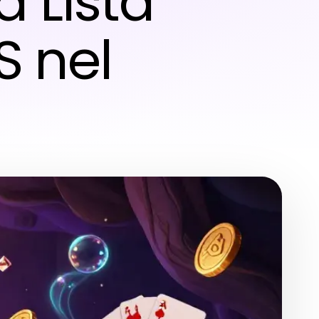
a Lista
 nel