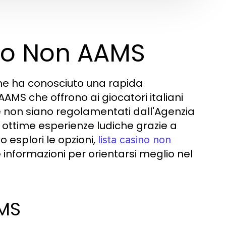
ino Non AAMS
line ha conosciuto una rapida
AMS che offrono ai giocatori italiani
ché non siano regolamentati dall'Agenzia
 ottime esperienze ludiche grazie a
 esplori le opzioni,
lista casino non
informazioni per orientarsi meglio nel
AMS